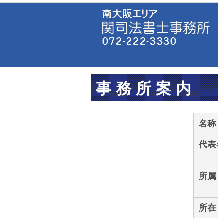
事 務 所 案 内
名称
代表
所属
所在